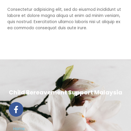
Consectetur adipisicing elit, sed do eiusmod incididunt ut
labore et dolore magna aliqua ut enim ad minim veniam,
quis nostrud. Exercitation ullamco laboris nisi ut aliquip ex
ea commodo consequat duis aute irure.
Child Bereavement Support Malaysia
F
a
c
e
Home